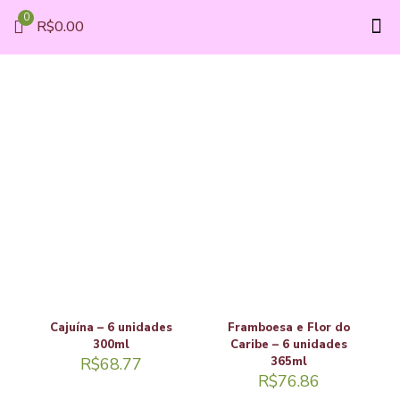
0
R$0.00
Cajuína – 6 unidades
Framboesa e Flor do
300ml
Caribe – 6 unidades
R$
68.77
365ml
R$
76.86