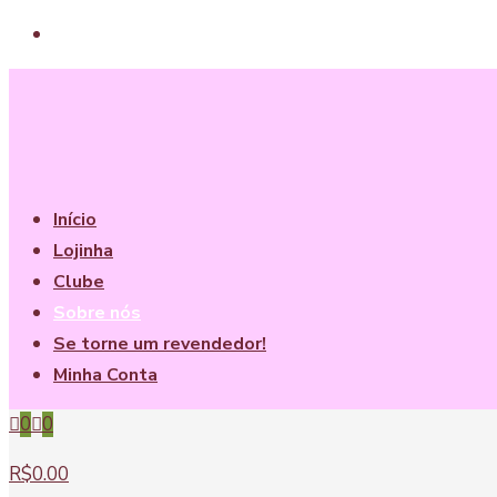
Início
Lojinha
Clube
Sobre nós
Se torne um revendedor!
Minha Conta
0
0
R$0.00