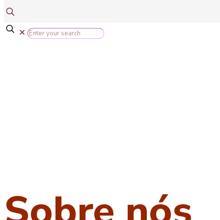
✕
Sobre nós