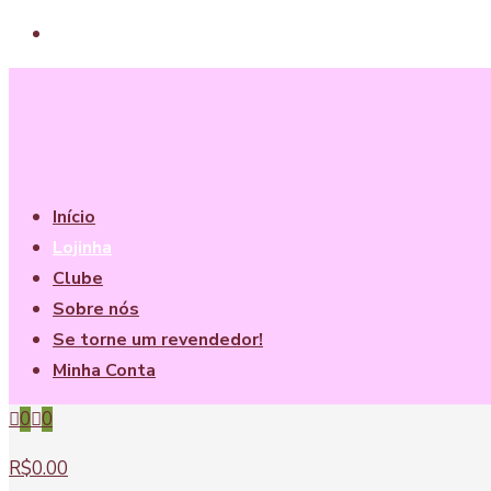
Início
Lojinha
Clube
Sobre nós
Se torne um revendedor!
Minha Conta
0
0
R$0.00