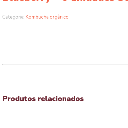
Starter
quantidade
Categoria:
Kombucha orgânico
Produtos relacionados