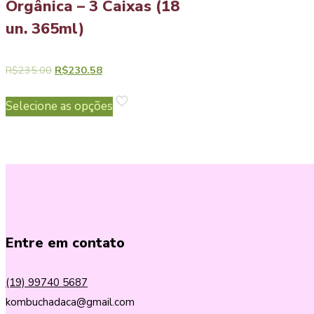
Orgânica – 3 Caixas (18
un. 365ml)
R$
235.00
R$
230.58
Selecione as opções
Entre em contato
(19) 99740 5687
kombuchadaca@gmail.com