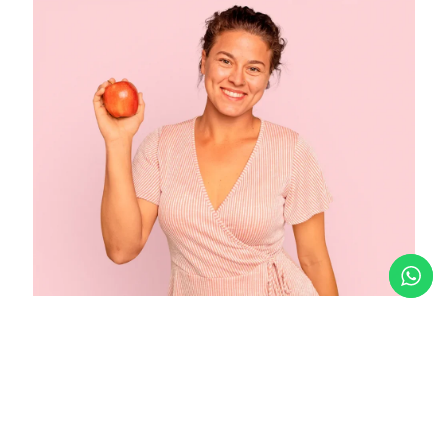
Aenean congue ac, vulputate tempus ipsum. Nam
dictum sit amet, nibh
Praesent gravida sagittis. Aliquam bibendum, sem ac eros
viverra ligula. Nunc elementum.