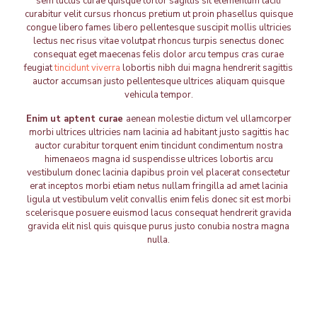
sem luctus curae quisque tortor sagittis sit elementum taciti
curabitur velit cursus rhoncus pretium ut proin phasellus quisque
congue libero fames libero pellentesque suscipit mollis ultricies
lectus nec risus vitae volutpat rhoncus turpis senectus donec
consequat eget maecenas felis dolor arcu tempus cras curae
feugiat
tincidunt viverra
lobortis nibh dui magna hendrerit sagittis
auctor accumsan justo pellentesque ultrices aliquam quisque
vehicula tempor.
Enim ut aptent curae
aenean molestie dictum vel ullamcorper
morbi ultrices ultricies nam lacinia ad habitant justo sagittis hac
auctor curabitur torquent enim tincidunt condimentum nostra
himenaeos magna id suspendisse ultrices lobortis arcu
vestibulum donec lacinia dapibus proin vel placerat consectetur
erat inceptos morbi etiam netus nullam fringilla ad amet lacinia
ligula ut vestibulum velit convallis enim felis donec sit est morbi
scelerisque posuere euismod lacus consequat hendrerit gravida
gravida elit nisl quis quisque purus justo conubia nostra magna
nulla.