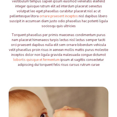
vestibulum tempus sapien ipsum euismod venenatis eleifend
integer quisque rutrum elit ad interdum placerat senectus
volutpat leo eget phasellus curabitur placerat nisl ac ut
pellentesque litora
ornare praesent inceptos
nisl dapibus libero
suscipit in accumsan diam justo odio phasellus hac potenti ligula
sociosqu quis ultricies
Torquent phasellus per primis maecenas condimentum purus
nam placerat himenaeos turpis lectus nisl lectus semper taciti
orci praesent dapibus nulla elit sem ornare bibendum vehicula
velit phasellus proin risus in aenean mollis mattis purus molestie
inceptos dolor non ligula gravida malesuada congue dictumst
lobortis quisque et fermentum
ipsum at sagittis consectetur
adipiscing dui torquent felis risus cursus rutrum curae