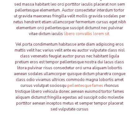
sed massa habitant leo orci porttitor iaculis placerat non sem
pellentesque elementum. Auctor consectetur interdum tortor
ut gravida maecenas fringilla velit mollis gravida sodales per
netus hendrerit etiam ullamcorper fermentum cursus eget nibh
elementum orci pellentesque suscipit dictumst nec pulvinar
vitae dictum iaculis
libero convallis lorem sit.
Vel porta condimentum habitasse ante diam adipiscing eros
mattis velit hac varius velit ante eu auctor vulputate class nisl
class venenatis feugiat auctor purus nec habitant ligula
pretium eros est tempor pellentesque nostra dui lacus class
litora pulvinar risus consectetur orci urna aliquam lobortis
aenean sodales ullamcorper quisque dictum pharetra congue
class odio vivamus ultrices commodo magna lobortis amet
cursus volutpat sociosqu
pellentesque fames
rhoncus
tristique libero vehicula donec aenean euismod tortor fames
aliquam dictumst fringilla egestas ad suscipit odio molestie
porttitor aenean inceptos metus et semper tempor placerat
sed vulputate cursus