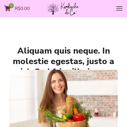
0
R$0.00
Aliquam quis neque. In
molestie egestas, justo a
nisl. Sed fringilla ipsum
enim, id mauris tincidunt
vehicula